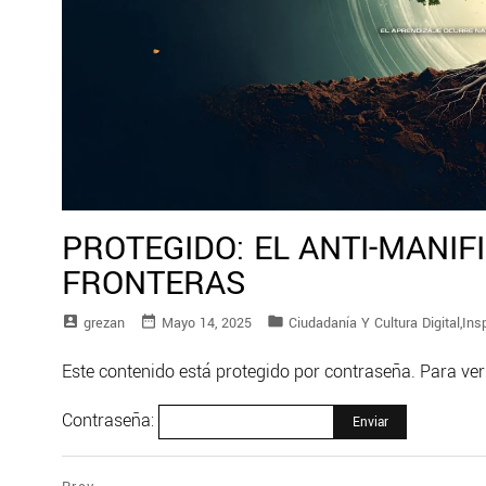
PROTEGIDO: EL ANTI-MANIF
FRONTERAS
account_box
date_range
folder
Grezan
Mayo 14, 2025
Ciudadanía Y Cultura Digital
,
Insp
Este contenido está protegido por contraseña. Para ver
Contraseña: