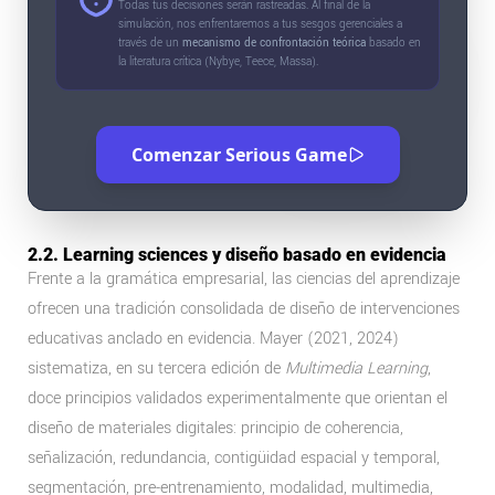
Todas tus decisiones serán rastreadas. Al final de la
simulación, nos enfrentaremos a tus sesgos gerenciales a
través de un
mecanismo de confrontación teórica
basado en
la literatura crítica (Nybye, Teece, Massa).
Comenzar Serious Game
2.2. Learning sciences y diseño basado en evidencia
Frente a la gramática empresarial, las ciencias del aprendizaje
ofrecen una tradición consolidada de diseño de intervenciones
educativas anclado en evidencia. Mayer (2021, 2024)
sistematiza, en su tercera edición de
Multimedia Learning
,
doce principios validados experimentalmente que orientan el
diseño de materiales digitales: principio de coherencia,
señalización, redundancia, contigüidad espacial y temporal,
segmentación, pre-entrenamiento, modalidad, multimedia,