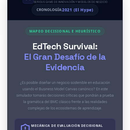
SERIOUS GAME DE INNOVACIÓN Y MODELOS DE NEGOCIO
2021 (El Hype)
CRONOLOGÍA:
MAPEO DECISIONAL E HEURÍSTICO
EdTech Survival:
El Gran Desafío de la
Evidencia
¿Es posible diseñar un negocio sostenible en educación
usando el Business Model Canvas canónico? En este
simulador tomarás decisiones críticas que pondrán a prueba
la gramática del BMC clásico frente a las realidades
complejas de los ecosistemas de aprendizaje.
MECÁNICA DE EVALUACIÓN DECISIONAL