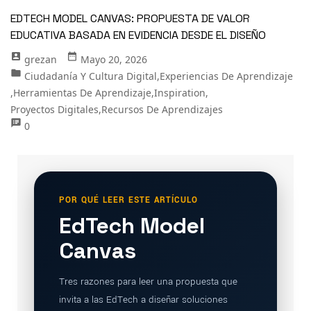
EDTECH MODEL CANVAS: PROPUESTA DE VALOR
EDUCATIVA BASADA EN EVIDENCIA DESDE EL DISEÑO
account_box
date_range
Grezan
Mayo 20, 2026
folder
Ciudadanía Y Cultura Digital
,
Experiencias De Aprendizaje
,
Herramientas De Aprendizaje
,
Inspiration
,
Proyectos Digitales
,
Recursos De Aprendizajes
speaker_notes
0
POR QUÉ LEER ESTE ARTÍCULO
EdTech Model
Canvas
Tres razones para leer una propuesta que
invita a las EdTech a diseñar soluciones