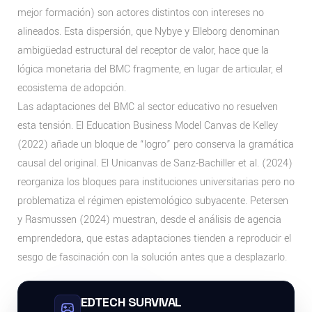
mejor formación) son actores distintos con intereses no
alineados. Esta dispersión, que Nybye y Elleborg denominan
ambigüedad estructural del receptor de valor, hace que la
lógica monetaria del BMC fragmente, en lugar de articular, el
ecosistema de adopción.
Las adaptaciones del BMC al sector educativo no resuelven
esta tensión. El Education Business Model Canvas de Kelley
(2022) añade un bloque de “logro” pero conserva la gramática
causal del original. El Unicanvas de Sanz-Bachiller et al. (2024)
reorganiza los bloques para instituciones universitarias pero no
problematiza el régimen epistemológico subyacente. Petersen
y Rasmussen (2024) muestran, desde el análisis de agencia
emprendedora, que estas adaptaciones tienden a reproducir el
sesgo de fascinación con la solución antes que a desplazarlo.
EDTECH SURVIVAL