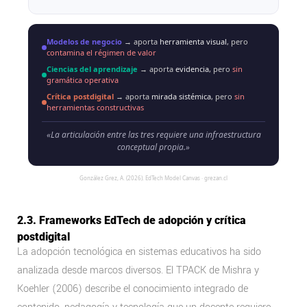
Modelos de negocio
→ aporta
herramienta visual
, pero
contamina el régimen de valor
Ciencias del aprendizaje
→ aporta
evidencia
, pero
sin
gramática operativa
Crítica postdigital
→ aporta
mirada sistémica
, pero
sin
herramientas constructivas
«La articulación entre las tres requiere una infraestructura
conceptual propia.»
González Grez, A. (2026). EdTech Model Canvas · grezan.cl
2.3. Frameworks EdTech de adopción y crítica
postdigital
La adopción tecnológica en sistemas educativos ha sido
analizada desde marcos diversos. El TPACK de Mishra y
Koehler (2006) describe el conocimiento integrado de