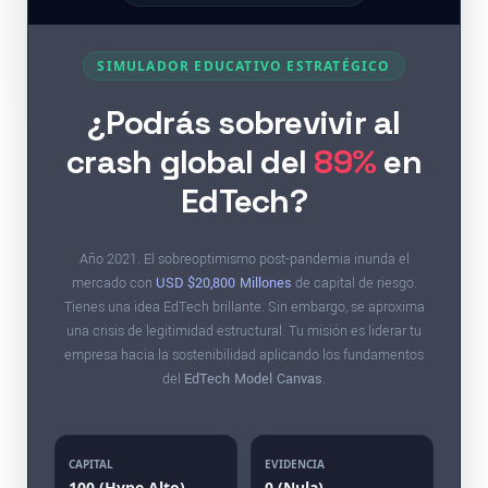
SIMULADOR EDUCATIVO ESTRATÉGICO
¿Podrás sobrevivir al
crash global del
89%
en
EdTech?
Año 2021. El sobreoptimismo post-pandemia inunda el
mercado con
USD $20,800 Millones
de capital de riesgo.
Tienes una idea EdTech brillante. Sin embargo, se aproxima
una crisis de legitimidad estructural. Tu misión es liderar tu
empresa hacia la sostenibilidad aplicando los fundamentos
del
EdTech Model Canvas
.
CAPITAL
EVIDENCIA
100 (Hype Alto)
0 (Nula)