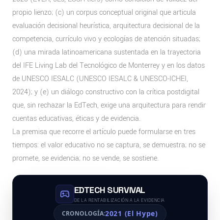
propio lienzo; (c) un corpus conceptual original que articula
evaluación decisional heurística, arquitectura decisional de la
competencia, currículo vivo y ecologías de atención situadas;
(d) una mirada latinoamericana sustentada en la trayectoria
del IFE Living Lab del Tecnológico de Monterrey y en los datos
de UNESCO IESALC (UNESCO IESALC & UNESCO-ICHEI,
2024); y (e) un diálogo constructivo con la crítica postdigital
que, sin rechazar la EdTech, exige una arquitectura para rendir
cuentas educativas, éticas y de evidencia.
La premisa que recorre el artículo puede formularse en tres
tiempos: el valor educativo no se captura, se demuestra; no se
promete, se evidencia; no se vende, se sostiene.
EDTECH SURVIVAL
DE LA RENTABILIZACIÓN A LA EVIDENCIA
2021 (El Hype)
CRONOLOGÍA: