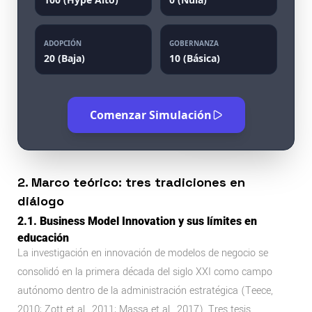
ADOPCIÓN
GOBERNANZA
20 (Baja)
10 (Básica)
Comenzar Simulación
2. Marco teórico: tres tradiciones en
diálogo
2.1. Business Model Innovation y sus límites en
educación
La investigación en innovación de modelos de negocio se
consolidó en la primera década del siglo XXI como campo
autónomo dentro de la administración estratégica (Teece,
2010; Zott et al., 2011; Massa et al., 2017). Tres tesis