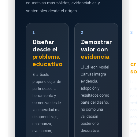
educativas más sólidas, evidenciables y
sostenibles desde el origen.
1
2
3
Diseñar
Demostrar
Co
desde el
valor con
E
problema
evidencia
c
educativo
cr
El EdTech Model
so
Canvas integra
El artículo
evidencia,
propone dejar de
La 
adopción y
partir desde la
arti
resultados como
herramienta y
edu
parte del diseño,
comenzar desde
sost
no como una
la necesidad real
gob
validación
de aprendizaje,
ado
posterior o
enseñanza,
inst
decorativa.
evaluación,
que