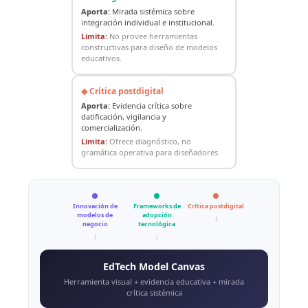
Aporta:
Mirada sistémica sobre
integración individual e institucional.
Limita:
No provee herramientas
constructivas para diseño de modelos
educativos.
◈ Crítica postdigital
Aporta:
Evidencia crítica sobre
datificación, vigilancia y
comercialización.
Limita:
Ofrece diagnóstico, no
gramática operativa para diseñadores.
Innovación de
Frameworks de
Crítica postdigital
modelos de
adopción
↓
negocio
tecnológica
↓
↓
EdTech Model Canvas
Herramienta visual + evidencia educativa + mirada
crítica sistémica