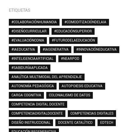
ETIQUETAS
#COLABORACIÓNHUMANOIA
#COMODITIZACIÓNDELAIA
#DISEÑOCURRICULAR
#EDUCACIÓNSUPERIOR
#EVALUACIÓNCONIA
#FUTURODELAEDUCACIÓN
#IAEDUCATIVA
#IAGENERATIVA
#INNOVACIÓNEDUCATIVA
#INTELIGENCIAARTIFICIAL
#NEARPOD
#SABIDURÍAAPLICADA
ANALÍTICA MULTIMODAL DEL APRENDIZAJE
AUTONOMÍA PEDAGÓGICA
AUTOPOIESIS EDUCATIVA
CARGA COGNITIVA
COLONIALISMO DE DATOS
COMPETENCIA DIGITAL DOCENTE
COMPETENCIADIGITALDOCENTE
COMPETENCIAS DIGITALES
DISEÑO INSTRUCCIONAL
DOCENTE CATALÍTICO
EDTECH
EDUCACIÓN REGENERATIVA