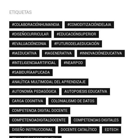
ETIQUETAS
#COLABORACIÓNHUMANOIA
#COMODITIZACIÓNDELAIA
#DISEÑOCURRICULAR
#EDUCACIÓNSUPERIOR
#EVALUACIÓNCONIA
#FUTURODELAEDUCACIÓN
#IAEDUCATIVA
#IAGENERATIVA
#INNOVACIÓNEDUCATIVA
#INTELIGENCIAARTIFICIAL
#NEARPOD
#SABIDURÍAAPLICADA
ANALÍTICA MULTIMODAL DEL APRENDIZAJE
AUTONOMÍA PEDAGÓGICA
AUTOPOIESIS EDUCATIVA
CARGA COGNITIVA
COLONIALISMO DE DATOS
COMPETENCIA DIGITAL DOCENTE
COMPETENCIADIGITALDOCENTE
COMPETENCIAS DIGITALES
DISEÑO INSTRUCCIONAL
DOCENTE CATALÍTICO
EDTECH