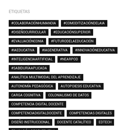
ETIQUETAS
#COLABORACIÓNHUMANOIA
#COMODITIZACIÓNDELAIA
#DISEÑOCURRICULAR
#EDUCACIÓNSUPERIOR
#EVALUACIÓNCONIA
#FUTURODELAEDUCACIÓN
#IAEDUCATIVA
#IAGENERATIVA
#INNOVACIÓNEDUCATIVA
#INTELIGENCIAARTIFICIAL
#NEARPOD
#SABIDURÍAAPLICADA
ANALÍTICA MULTIMODAL DEL APRENDIZAJE
AUTONOMÍA PEDAGÓGICA
AUTOPOIESIS EDUCATIVA
CARGA COGNITIVA
COLONIALISMO DE DATOS
COMPETENCIA DIGITAL DOCENTE
COMPETENCIADIGITALDOCENTE
COMPETENCIAS DIGITALES
DISEÑO INSTRUCCIONAL
DOCENTE CATALÍTICO
EDTECH