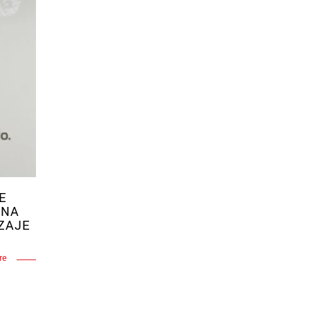
E
UNA
ZAJE
re