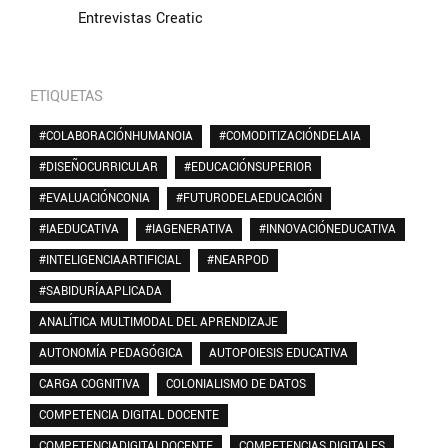
Entrevistas Creatic
ETIQUETAS
#COLABORACIÓNHUMANOIA
#COMODITIZACIÓNDELAIA
#DISEÑOCURRICULAR
#EDUCACIÓNSUPERIOR
#EVALUACIÓNCONIA
#FUTURODELAEDUCACIÓN
#IAEDUCATIVA
#IAGENERATIVA
#INNOVACIÓNEDUCATIVA
#INTELIGENCIAARTIFICIAL
#NEARPOD
#SABIDURÍAAPLICADA
ANALÍTICA MULTIMODAL DEL APRENDIZAJE
AUTONOMÍA PEDAGÓGICA
AUTOPOIESIS EDUCATIVA
CARGA COGNITIVA
COLONIALISMO DE DATOS
COMPETENCIA DIGITAL DOCENTE
COMPETENCIADIGITALDOCENTE
COMPETENCIAS DIGITALES