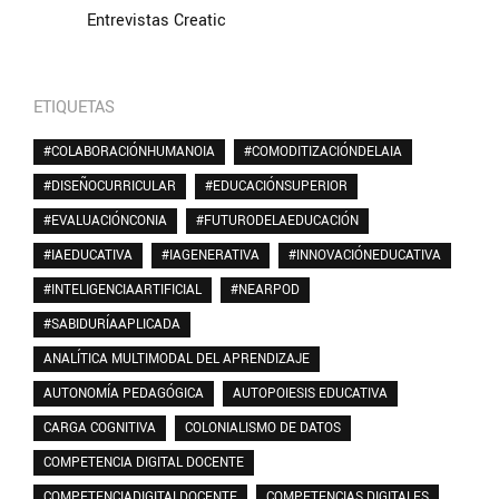
Entrevistas Creatic
ETIQUETAS
#COLABORACIÓNHUMANOIA
#COMODITIZACIÓNDELAIA
#DISEÑOCURRICULAR
#EDUCACIÓNSUPERIOR
#EVALUACIÓNCONIA
#FUTURODELAEDUCACIÓN
#IAEDUCATIVA
#IAGENERATIVA
#INNOVACIÓNEDUCATIVA
#INTELIGENCIAARTIFICIAL
#NEARPOD
#SABIDURÍAAPLICADA
ANALÍTICA MULTIMODAL DEL APRENDIZAJE
AUTONOMÍA PEDAGÓGICA
AUTOPOIESIS EDUCATIVA
CARGA COGNITIVA
COLONIALISMO DE DATOS
COMPETENCIA DIGITAL DOCENTE
COMPETENCIADIGITALDOCENTE
COMPETENCIAS DIGITALES