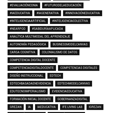
#EVALUACIÓNCONIA
#FUTURODELAEDUCACIÓN
#IAEDUCATIVA
#IAGENERATIVA
#INNOVACIÓNEDUCATIVA
#INTELIGENCIAARTIFICIAL
#INTELIGENCIACOLECTIVA
#NEARPOD
#SABIDURÍAAPLICADA
ANALÍTICA MULTIMODAL DEL APRENDIZAJE
AUTONOMÍA PEDAGÓGICA
BUSINESSMODELCANVAS
CARGA COGNITIVA
COLONIALISMO DE DATOS
COMPETENCIA DIGITAL DOCENTE
COMPETENCIADIGITALDOCENTE
COMPETENCIAS DIGITALES
DISEÑO INSTRUCCIONAL
EDTECH
EDTECHBASADAENEVIDENCIA
EDTECHMODELCANVAS
EDUTECNOIMPERIALISMO
EVIDENCIAEDUCATIVA
FORMACIÓN INICIAL DOCENTE
GOBERNANZADIGITAL
GREZAN
IA
IAEDUCATIVA
IFE LIVING LAB
IGREZAN