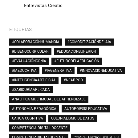
Entrevistas Creatic
ETIQUETAS
#COLABORACIÓNHUMANOIA
#COMODITIZACIÓNDELAIA
#DISEÑOCURRICULAR
#EDUCACIÓNSUPERIOR
#EVALUACIÓNCONIA
#FUTURODELAEDUCACIÓN
#IAEDUCATIVA
#IAGENERATIVA
#INNOVACIÓNEDUCATIVA
#INTELIGENCIAARTIFICIAL
#NEARPOD
#SABIDURÍAAPLICADA
ANALÍTICA MULTIMODAL DEL APRENDIZAJE
AUTONOMÍA PEDAGÓGICA
AUTOPOIESIS EDUCATIVA
CARGA COGNITIVA
COLONIALISMO DE DATOS
COMPETENCIA DIGITAL DOCENTE
COMPETENCIADIGITALDOCENTE
COMPETENCIAS DIGITALES