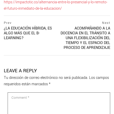
https://impactotic.co/alternancia-entre-lo-presencial-y-lo-remoto-
el-futuro-inmediato-de-la-educacion/
Navegación
prev
Prev
Next
postPrevious
¿LA EDUCACIÓN HÍBRIDA, ES
ACOMPAÑANDO A LA
de
page
ALGO MÁS QUE EL B-
DOCENCIA EN EL TRÁNSITO A
entradas
LEARNING?
UNA FLEXIBILIZACIÓN DEL
TIEMPO Y EL ESPACIO DEL
PROCESO DE APRENDIZAJE
ne
po
pa
LEAVE A REPLY
Tu dirección de correo electrónico no será publicada.
Los campos
requeridos están marcados
*