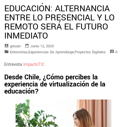
EDUCACIÓN: ALTERNANCIA
ENTRE LO PRESENCIAL Y LO
REMOTO SERÁ EL FUTURO
INMEDIATO
account_box
date_range
Grezan
Junio 12, 2020
folder
speaker_notes
Entrevistas
,
Experiencias De Aprendizaje
,
Proyectos Digitales
0
Entrevista
ImpactoTIC
Desde Chile, ¿Cómo percibes la
experiencia de virtualización de la
educación?