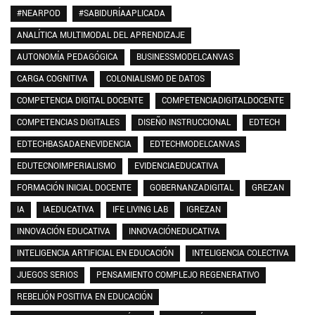
#NEARPOD
#SABIDURÍAAPLICADA
ANALÍTICA MULTIMODAL DEL APRENDIZAJE
AUTONOMÍA PEDAGÓGICA
BUSINESSMODELCANVAS
CARGA COGNITIVA
COLONIALISMO DE DATOS
COMPETENCIA DIGITAL DOCENTE
COMPETENCIADIGITALDOCENTE
COMPETENCIAS DIGITALES
DISEÑO INSTRUCCIONAL
EDTECH
EDTECHBASADAENEVIDENCIA
EDTECHMODELCANVAS
EDUTECNOIMPERIALISMO
EVIDENCIAEDUCATIVA
FORMACIÓN INICIAL DOCENTE
GOBERNANZADIGITAL
GREZAN
IA
IAEDUCATIVA
IFE LIVING LAB
IGREZAN
INNOVACIÓN EDUCATIVA
INNOVACIÓNEDUCATIVA
INTELIGENCIA ARTIFICIAL EN EDUCACIÓN
INTELIGENCIA COLECTIVA
JUEGOS SERIOS
PENSAMIENTO COMPLEJO REGENERATIVO
REBELIÓN POSITIVA EN EDUCACIÓN