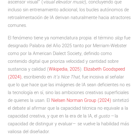
ascensor visual” (
visual elevator music
), concluyendo que
incluso sin entrenamiento adicional, los bucles autónomos de
retroalimentación de IA derivan naturalmente hacia atractores
comunes.
El fenómeno tiene ya nomenclatura propia: el término
slop
fue
designado Palabra del Año 2025 tanto por Merriam-Webster
como por la American Dialect Society, definido como
contenido digital que prioriza velocidad y cantidad sobre
sustancia y calidad (
Wikipedia, 2025
).
Elizabeth Goodspeed
(2024)
, escribiendo en
It’s Nice That
, fue incisiva al señalar
que lo que hace que las imágenes de IA sean deficientes no es
la tecnología en sí, sino las ambiciones creativas superficiales
de quienes la usan. El
Nielsen Norman Group (2024)
sintetizó
el debate al afirmar que la capacidad técnica no equivale a la
capacidad creativa, y que en la era de la IA, el
gusto
—la
capacidad de distinguir y evaluar— se vuelve la habilidad más
valiosa del diseñador.