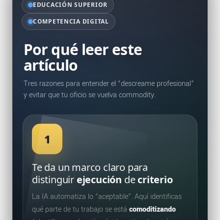
EDUCACIÓN SUPERIOR
COMPETENCIA DIGITAL
Por qué leer este
artículo
Tres razones para entender el “descreame profesional”
y evitar que tu oficio se vuelva commodity.
1
Te da un marco claro para
distinguir
ejecución
de
criterio
La IA automatiza lo “aceptable”. Aquí identificas
qué parte de tu trabajo se está
comoditizando