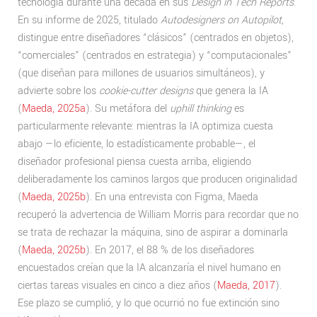
tecnología durante una década en sus
Design in Tech Reports
.
En su informe de 2025, titulado
Autodesigners on Autopilot
,
distingue entre diseñadores “clásicos” (centrados en objetos),
“comerciales” (centrados en estrategia) y “computacionales”
(que diseñan para millones de usuarios simultáneos), y
advierte sobre los
cookie-cutter designs
que genera la IA
(
Maeda, 2025a
). Su metáfora del
uphill thinking
es
particularmente relevante: mientras la IA optimiza cuesta
abajo —lo eficiente, lo estadísticamente probable—, el
diseñador profesional piensa cuesta arriba, eligiendo
deliberadamente los caminos largos que producen originalidad
(
Maeda, 2025b
). En una entrevista con Figma, Maeda
recuperó la advertencia de William Morris para recordar que no
se trata de rechazar la máquina, sino de aspirar a dominarla
(
Maeda, 2025b
). En 2017, el 88 % de los diseñadores
encuestados creían que la IA alcanzaría el nivel humano en
ciertas tareas visuales en cinco a diez años (
Maeda, 2017
).
Ese plazo se cumplió, y lo que ocurrió no fue extinción sino