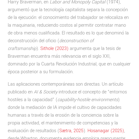
Harry Braverman, en
Labor and Monopoly Capital
(1974),
argumentó que la tecnología capitalista separa la concepción
de la ejecución: el conocimiento del trabajador se relocaliza en
la maquinaria, reduciendo costos al permitir contratar mano
de obra menos cualificada. El resultado es lo que denominó la
deconstrucción del oficio (
deconstruction of
craftsmanship
).
Sithole (2023)
argumenta que la tesis de
Braverman encuentra más relevancia en el siglo XXI,
dominado por la Cuarta Revolución Industrial, que en cualquier
época posterior a su formulación.
Las aplicaciones contemporáneas son directas. Un artículo
publicado en
AI & Society
introduce el concepto de “entornos
hostiles a la capacidad” (
capability-hostile environments
)
donde la mediación de IA impide el cultivo de capacidades
humanas a través de la erosión de la conciencia sobre la
propia actividad, el mantenimiento de competencias y la
evaluación de resultados (
Sætra, 2025
).
Hosanagar (2025)
,
desde Wharton, documenta evidencia empírica preocupante: