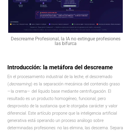
Descreame Profesional, la IA no extingue profesiones
las bifurca
Introducción: la metáfora del descreame
En el procesamiento industrial de la leche, el descremado
(
decreaming
) es la separación mecánica del contenido graso
—la crema— del líquido base mediante centrifugación. El
resultado es un producto homogéneo, funcional, pero
desprovisto de la sustancia que le otorgaba carácter y valor
diferencial. Este artículo propone que la inteligencia artificial
generativa está operando un proceso análogo sobre
determinadas profesiones: no las elimina, las descema. Separa