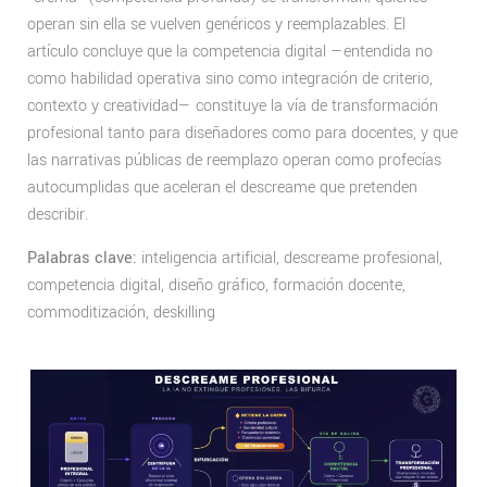
operan sin ella se vuelven genéricos y reemplazables. El
artículo concluye que la competencia digital —entendida no
como habilidad operativa sino como integración de criterio,
contexto y creatividad— constituye la vía de transformación
profesional tanto para diseñadores como para docentes, y que
las narrativas públicas de reemplazo operan como profecías
autocumplidas que aceleran el descreame que pretenden
describir.
Palabras clave:
inteligencia artificial, descreame profesional,
competencia digital, diseño gráfico, formación docente,
commoditización, deskilling