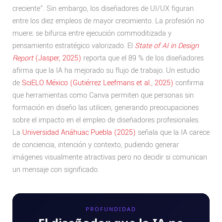
creciente”. Sin embargo, los diseñadores de UI/UX figuran
entre los diez empleos de mayor crecimiento. La profesión no
muere; se bifurca entre ejecución commoditizada y
pensamiento estratégico valorizado. El
State of AI in Design
Report
(Jasper, 2025)
reporta que el 89 % de los diseñadores
afirma que la IA ha mejorado su flujo de trabajo. Un estudio
de
SciELO México (Gutiérrez Leefmans et al., 2025)
confirma
que herramientas como Canva permiten que personas sin
formación en diseño las utilicen, generando preocupaciones
sobre el impacto en el empleo de diseñadores profesionales.
La
Universidad Anáhuac Puebla (2025)
señala que la IA carece
de conciencia, intención y contexto, pudiendo generar
imágenes visualmente atractivas pero no decidir si comunican
un mensaje con significado.