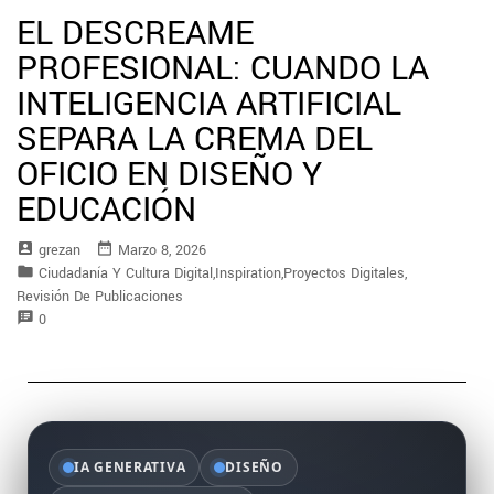
EL DESCREAME
PROFESIONAL: CUANDO LA
INTELIGENCIA ARTIFICIAL
SEPARA LA CREMA DEL
OFICIO EN DISEÑO Y
EDUCACIÓN
account_box
date_range
Grezan
Marzo 8, 2026
folder
Ciudadanía Y Cultura Digital
,
Inspiration
,
Proyectos Digitales
,
Revisión De Publicaciones
speaker_notes
0
IA GENERATIVA
DISEÑO