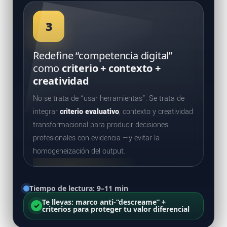
3
Redefine “competencia digital”
como
criterio + contexto +
creatividad
No se trata de “usar herramientas”. Se trata de
integrar
criterio evaluativo
, contexto y creatividad
transformacional para producir decisiones
profesionales con evidencia —y evitar la
homogeneización del output.
Tiempo de lectura: 9–11 min
Te llevas: marco anti-“descreame” +
✓
criterios para proteger tu valor diferencial