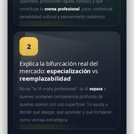
(plantillas, producción rápida, rutinas) y qué
constituye la
crema profesional
: juicio contextual,
sensibilidad cultural y pensamiento sistémico.
2
Explica la bifurcación real del
mercado:
especialización
vs
reemplazabilidad
No es “la IA mata profesiones”: la IA
separa
a
quienes sostienen competencia profunda de
quienes operan con uso superficial. Te ayuda a
decidir qué delegar, qué aprender y qué fortalecer
como ventaja estratégica.