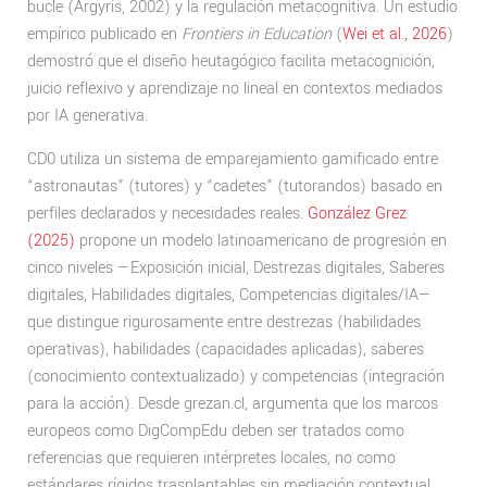
bucle (Argyris, 2002) y la regulación metacognitiva. Un estudio
empírico publicado en
Frontiers in Education
(
Wei et al., 2026
)
demostró que el diseño heutagógico facilita metacognición,
juicio reflexivo y aprendizaje no lineal en contextos mediados
por IA generativa.
CD0 utiliza un sistema de emparejamiento gamificado entre
“astronautas” (tutores) y “cadetes” (tutorandos) basado en
perfiles declarados y necesidades reales.
González Grez
(2025)
propone un modelo latinoamericano de progresión en
cinco niveles —Exposición inicial, Destrezas digitales, Saberes
digitales, Habilidades digitales, Competencias digitales/IA—
que distingue rigurosamente entre destrezas (habilidades
operativas), habilidades (capacidades aplicadas), saberes
(conocimiento contextualizado) y competencias (integración
para la acción). Desde grezan.cl, argumenta que los marcos
europeos como DigCompEdu deben ser tratados como
referencias que requieren intérpretes locales, no como
estándares rígidos trasplantables sin mediación contextual