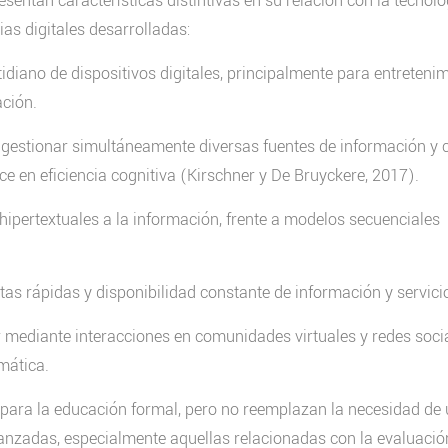
entan características distintivas en su relación con la tecnolo
s digitales desarrolladas:
idiano de dispositivos digitales, principalmente para entretenim
ción.
 gestionar simultáneamente diversas fuentes de información y 
e en eficiencia cognitiva (Kirschner y De Bruyckere, 2017).
 hipertextuales a la información, frente a modelos secuenciales
tas rápidas y disponibilidad constante de información y servici
 mediante interacciones en comunidades virtuales y redes socia
mática.
a para la educación formal, pero no reemplazan la necesidad de
nzadas, especialmente aquellas relacionadas con la evaluación