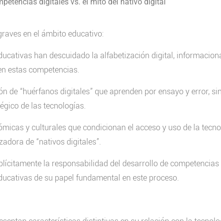
etencias digitales vs. el mito del nativo digital
graves en el ámbito educativo:
ducativas han descuidado la alfabetización digital, informaciona
en estas competencias.
n de “huérfanos digitales” que aprenden por ensayo y error, si
tégico de las tecnologías.
ómicas y culturales que condicionan el acceso y uso de la tecno
dora de “nativos digitales”.
plícitamente la responsabilidad del desarrollo de competencias 
educativas de su papel fundamental en este proceso.