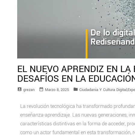
EL NUEVO APRENDIZ EN LA 
DESAFÍOS EN LA EDUCACIÓ
account_box
date_range
folder
Grezan
Marzo 8, 2025
Ciudadanía Y Cultura Digital
,
Expe
La revolución tecnológica ha transformado profunda
enseñanza-aprendizaje. Las nuevas generaciones, inm
características distintivas en la forma de acceder, pro
como un actor fundamental en esta transformación, red