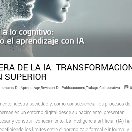
ERA DE LA IA: TRANSFORMACIO
N SUPERIOR
speaker_notes
riencias De Aprendizaje
,
Revisión De Publicaciones
,
Trabajo Colaborativo
0
mente nuestra sociedad y, como consecuencia, los procesos de
ersas en un entorno digital desde su nacimiento, presentan
cesar y construir conocimiento. La inteligencia artificial (IA) h
efiniendo los límites entre el aprendizaje formal e informal y