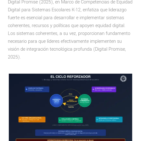
Digital Promise (2025), en Marco de Competencias de Equidad
Digital para Sistemas Escolares K-12, enfatiza que liderazgo
fuerte es esencial para desarrollar e implementar sistemas
coherentes, recursos y políticas que apoyen equidad digital.
Los sistemas coherentes, a su vez, proporcionan fundamento
necesario para que líderes efectivamente implementen su
visión de integración tecnológica profunda (Digital Promise,
2025).