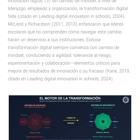
innovación digital; (3) sin cambio de mindset a nivel de
liderazgo, empleado y organización, la transformación digital
falla (citado en Leading digital innovation in schools, 2024).
McLeod y Richardson (2011, 2013) enfatizaron que líderes
escolares que no comprenden cómo navegar este cambio
harán un deservicio a sus instituciones. Exitosa
transformación digital siempre comienza con cambio de
mindset, conduciendo a agilidad, tolerancia al riesgo,
experimentación y colaboración—elementos críticos para
mejora de resultados de innovación o su fracaso (Kane, 2019,
citado en Leading digital innovation in schools, 2024).