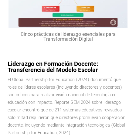
Cinco prácticas de liderazgo esenciales para
Transformación Digital
Liderazgo en Formación Docente:
Transferencia del Modelo Escolar
El Global Partnership for Education (2024) documentó que
roles de líderes escolares (incluyendo directores y docentes)
son críticos para realizar visión nacional de tecnología en
educación con impacto. Reporte GEM 2024 sobre liderazgo
escolar encontró que de 211 sistemas educativos revisados,
solo mitad requirieron que directores promuevan cooperación
docente, incluyendo mediante integración tecnológica (Global
Partnership for Education, 2024).