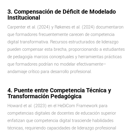
3. Compensación de Déficit de Modelado
Institucional
Carpenter et al. (2024) y Røkenes et al. (2024) documentaron
que formadores frecuentemente carecen de competencia
digital transformativa. Recursos estructurados de liderazgo
pueden compensar esta brecha, proporcionando a estudiantes
de pedagogía marcos conceptuales y herramientas prácticas
que formadores podrían no modelar efectivamente—
andamiaje crítico para desarrollo profesional.
4. Puente entre Competencia Técnica y
Transformación Pedagógica
Howard et al. (2023) en el HeDiCom Framework para
competencias digitales de docentes de educación superior
enfatizan que competencia digital trasciende habilidades
técnicas, requiriendo capacidades de liderazgo profesional