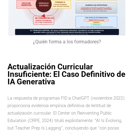
¿Quién forma a los formadores?
Actualización Curricular
Insuficiente: El Caso Definitivo de
IA Generativa
La respuesta de programas FID a ChatGPT (noviembre 2022)
proporciona evidencia empírica definitiva de lentitud de
actualización curricular. El Center on Reinventing Public
Education (CRPE, 2024) tituló explícitamente: “AI Is Evolving,
but Teacher Prep Is Lagging”, concluyendo que “con pocas