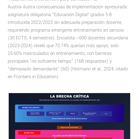
Austria ilustra consecuencias de implementación apresurada:
asignatura obligatoria “Educación Digital” grados 5-8
introducida 2022/2023 sin adecuada preparación docente,
requiriendo programa emergente entrenamiento en servicio
(30 ECTS, 4 semestres). Encuesta ~600 docentes secundaria
(2023-2024) reveló que 70.74% querían más apoyo, solo
25.60% matriculados en entrenamiento, con barreras
principales “no suficiente tiempo” (168 respuestas) y
“demasiado demandante” (60) (Hörmann et al., 2024, citado
en Frontiers in Education).