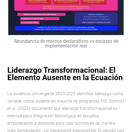
Abundancia de marcos declarativos vs escasez de
implementación real
Liderazgo Transformacional: El
Elemento Ausente en la Ecuación
La evidencia convergente 2023-2025 identifica liderazgo como
variable crítica ausente en mayoría de programas FID. Schmitz
et al. (2023) documentó que liderazgo transformacional es
esencial para integración tecnológica en escuelas,
empoderando a docentes para usar tecnología de manera
más demandante—no meramente instrumental. El estudio con