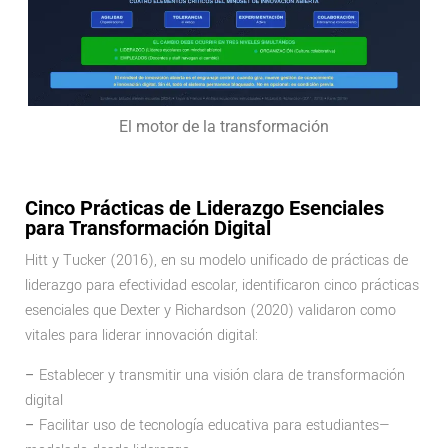
El motor de la transformación
Cinco Prácticas de Liderazgo Esenciales
para Transformación Digital
Hitt y Tucker (2016), en su modelo unificado de prácticas de
liderazgo para efectividad escolar, identificaron cinco prácticas
esenciales que Dexter y Richardson (2020) validaron como
vitales para liderar innovación digital:
–
Establecer y transmitir una visión clara de transformación
digital
–
Facilitar uso de tecnología educativa para estudiantes—