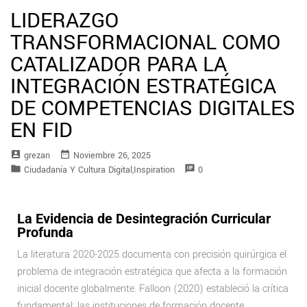
LIDERAZGO
TRANSFORMACIONAL COMO
CATALIZADOR PARA LA
INTEGRACIÓN ESTRATÉGICA
DE COMPETENCIAS DIGITALES
EN FID
account_box
date_range
Grezan
Noviembre 26, 2025
folder
speaker_notes
Ciudadanía Y Cultura Digital
,
Inspiration
0
La Evidencia de Desintegración Curricular
Profunda
La literatura 2020-2025 documenta con precisión quirúrgica el
problema de integración estratégica que afecta a la formación
inicial docente globalmente. Falloon (2020) estableció la crítica
fundamental: las instituciones de formación docente