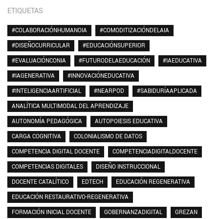
ETIQUETAS
#COLABORACIÓNHUMANOIA
#COMODITIZACIÓNDELAIA
#DISEÑOCURRICULAR
#EDUCACIÓNSUPERIOR
#EVALUACIÓNCONIA
#FUTURODELAEDUCACIÓN
#IAEDUCATIVA
#IAGENERATIVA
#INNOVACIÓNEDUCATIVA
#INTELIGENCIAARTIFICIAL
#NEARPOD
#SABIDURÍAAPLICADA
ANALÍTICA MULTIMODAL DEL APRENDIZAJE
AUTONOMÍA PEDAGÓGICA
AUTOPOIESIS EDUCATIVA
CARGA COGNITIVA
COLONIALISMO DE DATOS
COMPETENCIA DIGITAL DOCENTE
COMPETENCIADIGITALDOCENTE
COMPETENCIAS DIGITALES
DISEÑO INSTRUCCIONAL
DOCENTE CATALÍTICO
EDTECH
EDUCACIÓN REGENERATIVA
EDUCACIÓN RESTAURATIVO-REGENERATIVA
FORMACIÓN INICIAL DOCENTE
GOBERNANZADIGITAL
GREZAN