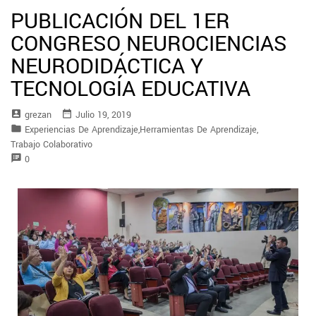
PUBLICACIÓN DEL 1ER
CONGRESO NEUROCIENCIAS
NEURODIDÁCTICA Y
TECNOLOGÍA EDUCATIVA
account_box
date_range
Grezan
Julio 19, 2019
folder
Experiencias De Aprendizaje
,
Herramientas De Aprendizaje
,
Trabajo Colaborativo
speaker_notes
0