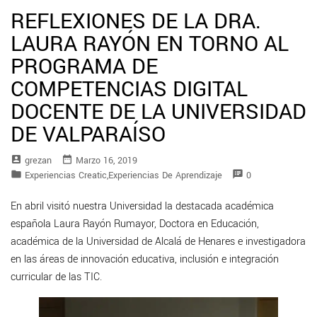
REFLEXIONES DE LA DRA.
LAURA RAYÓN EN TORNO AL
PROGRAMA DE
COMPETENCIAS DIGITAL
DOCENTE DE LA UNIVERSIDAD
DE VALPARAÍSO
account_box
date_range
Grezan
Marzo 16, 2019
folder
speaker_notes
Experiencias Creatic
,
Experiencias De Aprendizaje
0
En abril visitó nuestra Universidad la destacada académica
española Laura Rayón Rumayor, Doctora en Educación,
académica de la Universidad de Alcalá de Henares e investigadora
en las áreas de innovación educativa, inclusión e integración
curricular de las TIC.