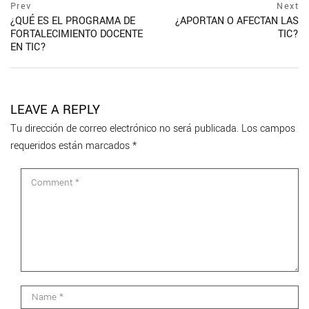
Navegación
prev
Prev
Next
postPrevious
¿QUÉ ES EL PROGRAMA DE
¿APORTAN O AFECTAN LAS
de
page
FORTALECIMIENTO DOCENTE
TIC?
ne
entradas
EN TIC?
po
pa
LEAVE A REPLY
Tu dirección de correo electrónico no será publicada.
Los campos
requeridos están marcados
*