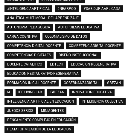
#INTELIGENCIAARTIFICIAL
#NEARPOD
#SABIDURÍAAPLICADA
ANALÍTICA MULTIMODAL DEL APRENDIZAJE
AUTONOMÍA PEDAGÓGICA
AUTOPOIESIS EDUCATIVA
CARGA COGNITIVA
COLONIALISMO DE DATOS
COMPETENCIA DIGITAL DOCENTE
COMPETENCIADIGITALDOCENTE
COMPETENCIAS DIGITALES
DISEÑO INSTRUCCIONAL
DOCENTE CATALÍTICO
EDTECH
EDUCACIÓN REGENERATIVA
EDUCACIÓN RESTAURATIVO-REGENERATIVA
FORMACIÓN INICIAL DOCENTE
GOBERNANZADIGITAL
GREZAN
IA
IFE LIVING LAB
IGREZAN
INNOVACIÓN EDUCATIVA
INTELIGENCIA ARTIFICIAL EN EDUCACIÓN
INTELIGENCIA COLECTIVA
JUEGOS SERIOS
MINIAGENTES
PENSAMIENTO COMPLEJO EN EDUCACIÓN
PLATAFORMIZACIÓN DE LA EDUCACIÓN