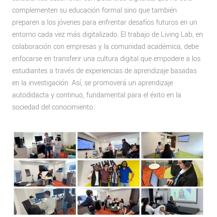
complementen su educación formal sino que también
preparen a los jóvenes para enfrentar desafíos futuros en un
entorno cada vez más digitalizado. El trabajo de Living Lab, en
colaboración con empresas y la comunidad académica, debe
enfocarse en transferir una cultura digital que empodere a los
estudiantes a través de experiencias de aprendizaje basadas
en la investigación. Así, se promoverá un aprendizaje
autodidacta y continuo, fundamental para el éxito en la
sociedad del conocimiento.