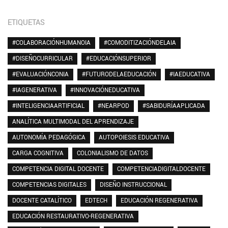
ETIQUETAS
#COLABORACIÓNHUMANOIA
#COMODITIZACIÓNDELAIA
#DISEÑOCURRICULAR
#EDUCACIÓNSUPERIOR
#EVALUACIÓNCONIA
#FUTURODELAEDUCACIÓN
#IAEDUCATIVA
#IAGENERATIVA
#INNOVACIÓNEDUCATIVA
#INTELIGENCIAARTIFICIAL
#NEARPOD
#SABIDURÍAAPLICADA
ANALÍTICA MULTIMODAL DEL APRENDIZAJE
AUTONOMÍA PEDAGÓGICA
AUTOPOIESIS EDUCATIVA
CARGA COGNITIVA
COLONIALISMO DE DATOS
COMPETENCIA DIGITAL DOCENTE
COMPETENCIADIGITALDOCENTE
COMPETENCIAS DIGITALES
DISEÑO INSTRUCCIONAL
DOCENTE CATALÍTICO
EDTECH
EDUCACIÓN REGENERATIVA
EDUCACIÓN RESTAURATIVO-REGENERATIVA