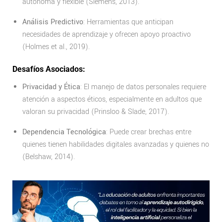
autónoma y flexible (Siemens, 2013).
Análisis Predictivo
: Herramientas que anticipan
necesidades de aprendizaje y ofrecen apoyo proactivo
(Holmes et al., 2019).
Desafíos Asociados:
Privacidad y Ética
: El manejo de datos personales requiere
atención a aspectos éticos, especialmente en adultos que
valoran su privacidad (Prinsloo & Slade, 2017).
Dependencia Tecnológica
: Puede crear brechas entre
quienes tienen habilidades digitales avanzadas y quienes no
(Belshaw, 2014).