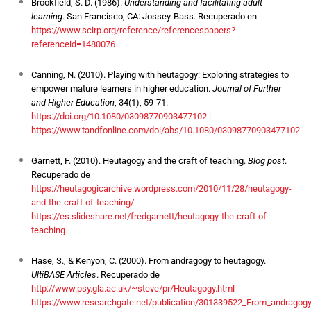
Brookfield, S. D. (1986).
Understanding and facilitating adult
learning
. San Francisco, CA: Jossey-Bass. Recuperado en
https://www.scirp.org/reference/referencespapers?
referenceid=1480076
Canning, N. (2010). Playing with heutagogy: Exploring strategies to
empower mature learners in higher education.
Journal of Further
and Higher Education
, 34(1), 59-71.
https://doi.org/10.1080/03098770903477102 |
https://www.tandfonline.com/doi/abs/10.1080/03098770903477102
Garnett, F. (2010). Heutagogy and the craft of teaching.
Blog post
.
Recuperado de
https://heutagogicarchive.wordpress.com/2010/11/28/heutagogy-
and-the-craft-of-teaching/
https://es.slideshare.net/fredgarnett/heutagogy-the-craft-of-
teaching
Hase, S., & Kenyon, C. (2000). From andragogy to heutagogy.
UltiBASE Articles
. Recuperado de
http://www.psy.gla.ac.uk/~steve/pr/Heutagogy.html
https://www.researchgate.net/publication/301339522_From_andrago