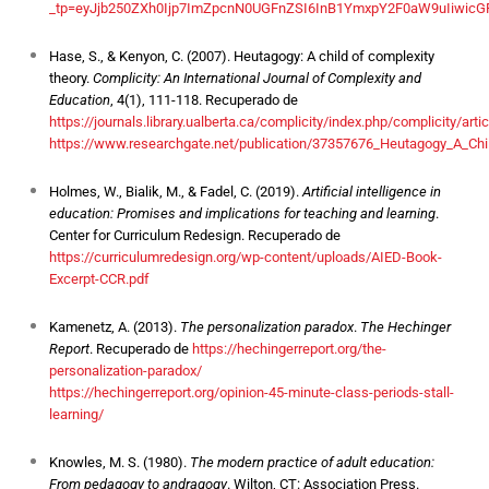
_tp=eyJjb250ZXh0Ijp7ImZpcnN0UGFnZSI6InB1YmxpY2F0aW9uIiwic
Hase, S., & Kenyon, C. (2007). Heutagogy: A child of complexity
theory.
Complicity: An International Journal of Complexity and
Education
, 4(1), 111-118. Recuperado de
https://journals.library.ualberta.ca/complicity/index.php/complicity/art
https://www.researchgate.net/publication/37357676_Heutagogy_A_Chi
Holmes, W., Bialik, M., & Fadel, C. (2019).
Artificial intelligence in
education: Promises and implications for teaching and learning
.
Center for Curriculum Redesign. Recuperado de
https://curriculumredesign.org/wp-content/uploads/AIED-Book-
Excerpt-CCR.pdf
Kamenetz, A. (2013).
The personalization paradox
.
The Hechinger
Report
. Recuperado de
https://hechingerreport.org/the-
personalization-paradox/
https://hechingerreport.org/opinion-45-minute-class-periods-stall-
learning/
Knowles, M. S. (1980).
The modern practice of adult education:
From pedagogy to andragogy
. Wilton, CT: Association Press.