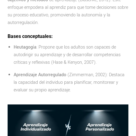
enfoque empodera al aprendiz para que tome decisiones sobre
su proceso educativo, promoviendo la autonomía y la
autorregulación.
Bases conceptuales:
Heutagogía
: Propone que los adultos son capaces de
autodirigir su aprendizaje y de desarrollar competencias
críticas y reflexivas (Hase & Kenyon, 2007).
Aprendizaje Autorregulado
(Zimmerman, 2002): Destaca
la capacidad del individuo para planificar, monitorear y
evaluar su propio aprendizaje.