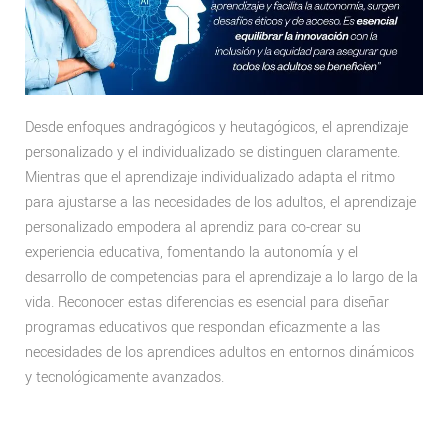
Desde enfoques andragógicos y heutagógicos, el aprendizaje
personalizado y el individualizado se distinguen claramente.
Mientras que el aprendizaje individualizado adapta el ritmo
para ajustarse a las necesidades de los adultos, el aprendizaje
personalizado empodera al aprendiz para co-crear su
experiencia educativa, fomentando la autonomía y el
desarrollo de competencias para el aprendizaje a lo largo de la
vida. Reconocer estas diferencias es esencial para diseñar
programas educativos que respondan eficazmente a las
necesidades de los aprendices adultos en entornos dinámicos
y tecnológicamente avanzados.