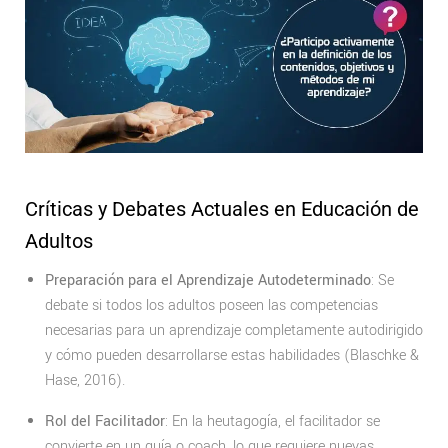
Críticas y Debates Actuales en Educación de
Adultos
Preparación para el Aprendizaje Autodeterminado
: Se
debate si todos los adultos poseen las competencias
necesarias para un aprendizaje completamente autodirigido
y cómo pueden desarrollarse estas habilidades (Blaschke &
Hase, 2016).
Rol del Facilitador
: En la heutagogía, el facilitador se
convierte en un guía o coach, lo que requiere nuevas