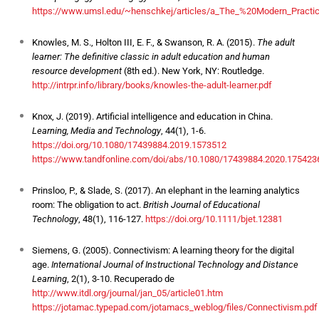
https://www.umsl.edu/~henschkej/articles/a_The_%20Modern_Practic
Knowles, M. S., Holton III, E. F., & Swanson, R. A. (2015).
The adult
learner: The definitive classic in adult education and human
resource development
(8th ed.). New York, NY: Routledge.
http://intrpr.info/library/books/knowles-the-adult-learner.pdf
Knox, J. (2019). Artificial intelligence and education in China.
Learning, Media and Technology
, 44(1), 1-6.
https://doi.org/10.1080/17439884.2019.1573512
https://www.tandfonline.com/doi/abs/10.1080/17439884.2020.175423
Prinsloo, P., & Slade, S. (2017). An elephant in the learning analytics
room: The obligation to act.
British Journal of Educational
Technology
, 48(1), 116-127.
https://doi.org/10.1111/bjet.12381
Siemens, G. (2005). Connectivism: A learning theory for the digital
age.
International Journal of Instructional Technology and Distance
Learning
, 2(1), 3-10. Recuperado de
http://www.itdl.org/journal/jan_05/article01.htm
https://jotamac.typepad.com/jotamacs_weblog/files/Connectivism.pdf