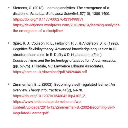
Siemens, G. (2013). Learning analytics: The emergence of a
discipline.
American Behavioral Scientist
, 57(10), 1380-1400.
https://doi.org/10.1177/0002764213498851
https://davidtjones.wordpress.com/2013/09/04/learning-analytics-
the-emergence-of-a-discipline/
Spiro, R. J., Coulson, R. L., Feltovich, P. J., & Anderson, D. K. (1992).
Cognitive flexibility theory: Advanced knowledge acquisition in ill-
structured domains. In R. Duffy & D. H. Jonassen (Eds.),
Constructivism and the technology of instruction: A conversation
(pp. 57-75). Hillsdale, NJ: Lawrence Erlbaum Associates.
https://core.ac.uk/download/pdf/4826446.pdf
Zimmerman, B. J. (2002). Becoming a self-regulated learner: An
overview.
Theory Into Practice
, 41(2), 64-70.
https://doi.org/10.1207/s15430421tip4102_2
https://www.leiderschapsdomeinen.nl/wp-
content/uploads/2016/12/Zimmerman-B.-2002-Becoming-Self-
Regulated-Learner.pdf