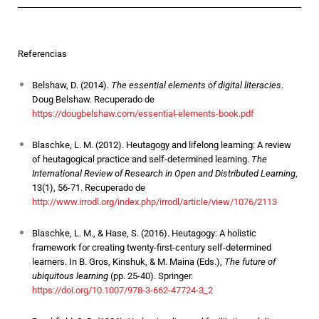
Responde mejor a las necesidades
individuales
Referencias
Aprovecha las nuevas tecnologías
apropiadamente
Belshaw, D. (2014).
The essential elements of digital literacies
.
Desarrolla competencias para el
Doug Belshaw. Recuperado de
https://dougbelshaw.com/essential-elements-book.pdf
aprendizaje a largo plazo
Blaschke, L. M. (2012). Heutagogy and lifelong learning: A review
of heutagogical practice and self-determined learning.
The
International Review of Research in Open and Distributed Learning
,
13(1), 56-71. Recuperado de
http://www.irrodl.org/index.php/irrodl/article/view/1076/2113
Blaschke, L. M., & Hase, S. (2016). Heutagogy: A holistic
framework for creating twenty-first-century self-determined
learners. In B. Gros, Kinshuk, & M. Maina (Eds.),
The future of
ubiquitous learning
(pp. 25-40). Springer.
https://doi.org/10.1007/978-3-662-47724-3_2