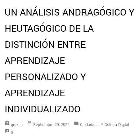
UN ANÁLISIS ANDRAGÓGICO Y
HEUTAGÓGICO DE LA
DISTINCIÓN ENTRE
APRENDIZAJE
PERSONALIZADO Y
APRENDIZAJE
INDIVIDUALIZADO
account_box
date_range
folder
Grezan
Septiembre 29, 2024
Ciudadanía Y Cultura Digital
speaker_notes
0