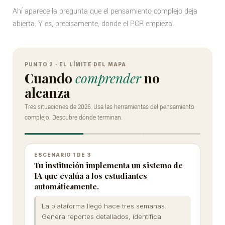
Ahí aparece la pregunta que el pensamiento complejo deja
abierta. Y es, precisamente, donde el PCR empieza.
Simulador
interactivo:
PUNTO 2 · EL LÍMITE DEL MAPA
Cuando
comprender
no
decisiones
alcanza
docentes
Tres situaciones de 2026. Usa las herramientas del pensamiento
en
complejo. Descubre dónde terminan.
el
límite
ESCENARIO 1 DE 3
del
Tu institución implementa un sistema de
IA que evalúa a los estudiantes
pensamiento
automáticamente.
complejo
La plataforma llegó hace tres semanas.
Genera reportes detallados, identifica