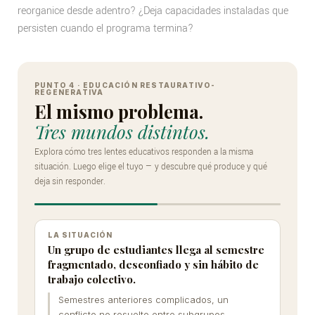
reorganice desde adentro? ¿Deja capacidades instaladas que
persisten cuando el programa termina?
Comparador
interactivo:
PUNTO 4 · EDUCACIÓN RESTAURATIVO-
REGENERATIVA
El mismo problema.
tres
Tres mundos distintos.
lentes
Explora cómo tres lentes educativos responden a la misma
educativos
situación. Luego elige el tuyo — y descubre qué produce y qué
frente
deja sin responder.
al
mismo
LA SITUACIÓN
problema
Un grupo de estudiantes llega al semestre
fragmentado, desconfiado y sin hábito de
trabajo colectivo.
Semestres anteriores complicados, un
conflicto no resuelto entre subgrupos,