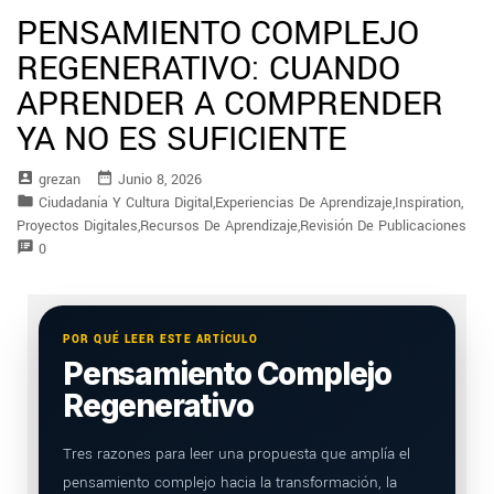
PENSAMIENTO COMPLEJO
REGENERATIVO: CUANDO
APRENDER A COMPRENDER
YA NO ES SUFICIENTE
account_box
date_range
Grezan
Junio 8, 2026
folder
Ciudadanía Y Cultura Digital
,
Experiencias De Aprendizaje
,
Inspiration
,
Proyectos Digitales
,
Recursos De Aprendizaje
,
Revisión De Publicaciones
speaker_notes
0
POR QUÉ LEER ESTE ARTÍCULO
Pensamiento Complejo
Regenerativo
Tres razones para leer una propuesta que amplía el
pensamiento complejo hacia la transformación, la