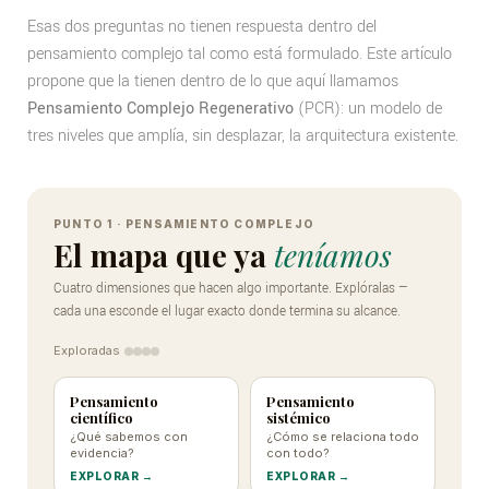
Esas dos preguntas no tienen respuesta dentro del
pensamiento complejo tal como está formulado. Este artículo
propone que la tienen dentro de lo que aquí llamamos
Pensamiento Complejo Regenerativo
(PCR): un modelo de
tres niveles que amplía, sin desplazar, la arquitectura existente.
Explorador
interactivo
PUNTO 1 · PENSAMIENTO COMPLEJO
El mapa que ya
teníamos
de
Cuatro dimensiones que hacen algo importante. Explóralas —
las
cada una esconde el lugar exacto donde termina su alcance.
cuatro
Exploradas
dimensiones
del
Pensamiento
Pensamiento
científico
sistémico
pensamiento
¿Qué sabemos con
¿Cómo se relaciona todo
evidencia?
con todo?
complejo
EXPLORAR →
EXPLORAR →