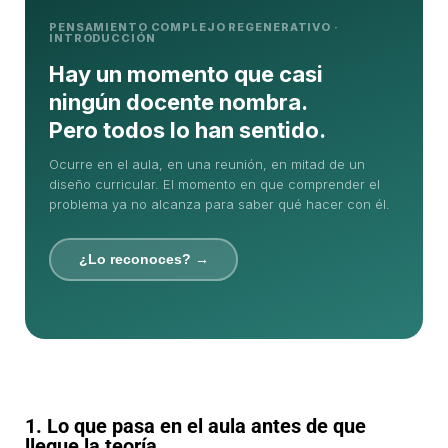
el
PENSAMIENTO COMPLEJO REGENERATIVO ·
INTRODUCCIÓN
momento
Hay un momento que casi
que
ningún docente nombra.
este
Pero todos lo han sentido.
artículo
Ocurre en el aula, en una reunión, en mitad de un
nombra
diseño curricular. El momento en que comprender el
problema ya no alcanza para saber qué hacer con él.
¿Lo reconoces? →
1. Lo que pasa en el aula antes de que
llegue la teoría