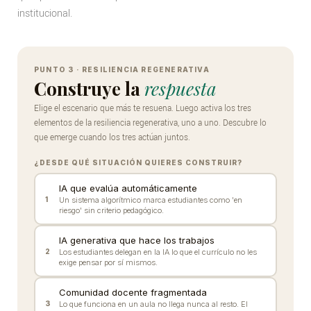
institucional.
Constructor
interactivo:
PUNTO 3 · RESILIENCIA REGENERATIVA
Construye la
respuesta
los
Elige el escenario que más te resuena. Luego activa los tres
tres
elementos de la resiliencia regenerativa, uno a uno. Descubre lo
elementos
que emerge cuando los tres actúan juntos.
de
¿DESDE QUÉ SITUACIÓN QUIERES CONSTRUIR?
la
IA que evalúa automáticamente
1
Un sistema algorítmico marca estudiantes como 'en
resiliencia
riesgo' sin criterio pedagógico.
regenerativa
IA generativa que hace los trabajos
en
2
Los estudiantes delegan en la IA lo que el currículo no les
exige pensar por sí mismos.
acción
Comunidad docente fragmentada
3
Lo que funciona en un aula no llega nunca al resto. El